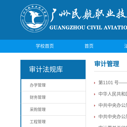
学校首页
首页
审计管理
审计法规库
第1101 号
办学管理
中华人民共和国
财务管理
中共中央办公
采购管理
中共中央办公
工程管理