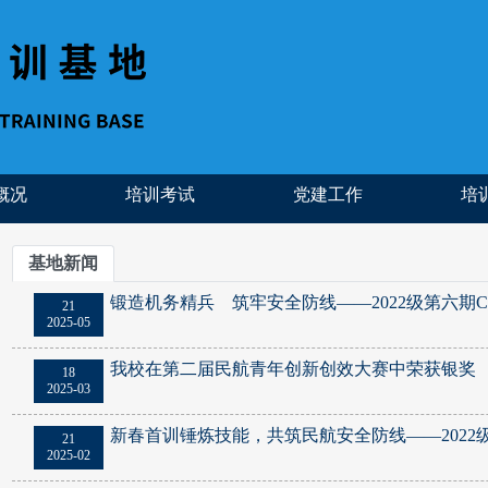
概况
培训考试
党建工作
培
基地新闻
锻造机务精兵 筑牢安全防线——2022级第六期CCA
21
2025-05
我校在第二届民航青年创新创效大赛中荣获银奖
18
2025-03
新春首训锤炼技能，共筑民航安全防线——2022级CC
21
2025-02