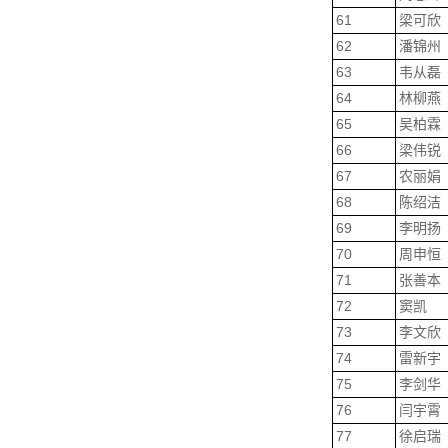
61
梁可欣
62
潘锦州
63
韦从磊
64
林柳燕
65
吴柏霖
66
梁伟锐
67
农丽娟
68
陈绍洁
69
李明扬
70
周申恒
71
张善本
72
窦凯
73
李文欣
74
雷新宇
75
李剑华
76
闫宇霄
77
徐启瑞