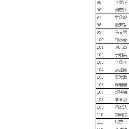
95
李家琪
96
刘若娇
97
罗欣颜
98
聂安哲
99
马文慧
100
钱春蕾
101
刘志杰
102
于明昊
103
李敬林
104
索建茹
105
胥汝淞
106
周珊珊
107
舒晓楠
108
李显灏
109
杨宏达
110
胡朝烯
111
张莹