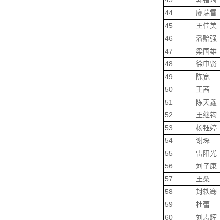
43
郭锴琦
44
廖瑞雪
45
王佳美
46
潘贻强
47
梁国雄
48
徐申贤
49
陈宽
50
王茜
51
陈天鑫
52
王继钧
53
杨钰婷
54
谢琛
55
雷阳光
56
刘子康
57
王桑
58
封轶骞
59
杜蕾
60
刘志辉