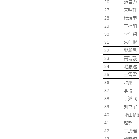
26
范自力
27
宋鸣轩
28
杨瑞申
29
王梓阳
30
李佳朔
31
朱伟彬
32
樊新晨
33
高瑞璇
34
毛思远
35
王雪雪
36
赵彤
37
李瑞
38
丁鸿飞
39
刘书宇
40
郭山多
41
赵铎
42
于思瑶