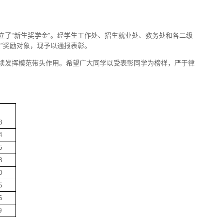
了“新生奖学金”。经学生工作处、招生就业处、教务处和各二级
金”奖励对象，现予以通报表彰。
续发挥模范带头作用。希望广大同学以受表彰同学为榜样，严于律
3
4
5
8
0
5
6
9