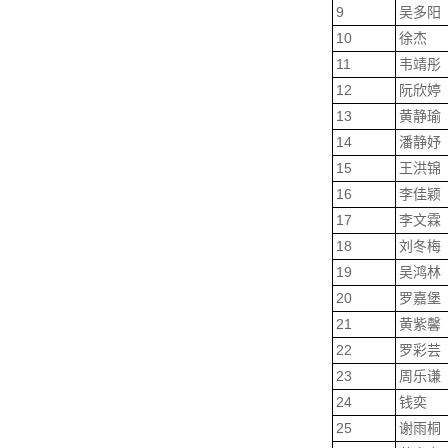
9
吴多阳
10
徐杰
11
韦靖彤
12
阮欣婷
13
黄静瑜
14
潘静妤
15
王洪锦
16
李佳颖
17
李文霖
18
刘冬梅
19
吴鸿林
20
罗嘉堡
21
黄紫馨
22
罗彩芸
23
周乐谦
24
钱奕
25
谢雨桐