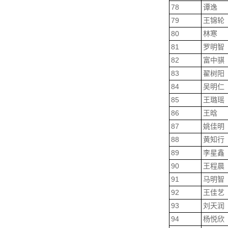
78
谭逸
79
王锦轮
80
林寒
81
罗明智
82
富中骐
83
翟树阳
84
吴明仁
85
王璐瑶
86
王晗
87
姚佳明
88
黄知行
89
李星鑫
90
王程晨
91
马明智
92
王佳艺
93
刘天润
94
杨悦欣