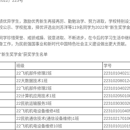
022〕223号
绩优异学生，激励优秀新生再接再厉、勤勉治学、努力进取，学校特别设立
校公示、学校批准，择优评选出刘苏洋等119名同学为2022年“新生奖学
同学珍惜荣誉、戒骄戒躁、锐意进取、不断进步，在今后的学习生活中继
奋工作，为民航强国事业和新时代中国特色社会主义建设做出更大贡献。
年“新生奖学金”获奖学生名单
班级
学号
22飞机部件修理2班
22310104021
22大数据技术1班
22310208012
22飞机部件修理2班
22310104022
22计算机应用技术1班
22310205010
22民航运输服务3班
22310303032
22飞机机电设备维修4班
22310101040
22民航通信技术(通信设备维修)1班
22310217010
22飞机机电设备维修10班
22310101101