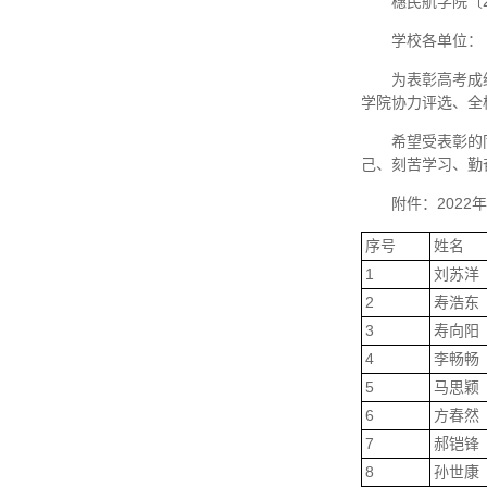
穗民航学院〔2
学校各单位：
为表彰高考成
学院协力评选、全
希望受表彰的
己、刻苦学习、勤
附件：2022
序号
姓名
1
刘苏洋
2
寿浩东
3
寿向阳
4
李畅畅
5
马思颖
6
方春然
7
郝铠锋
8
孙世康