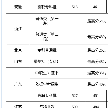
安徽
518
461
高职专科批
普通类（第一
最高分
543
段）
浙江
普通类（第二
最高分
489
段）
北京
专科普通批
最高分
262
山东
常规批（专科）
最高分
482
中职生
3+
证书
最高分
351
广东
依据学考招生
最高分
409
高职专科批
527
451
江苏
专科批次
500
484