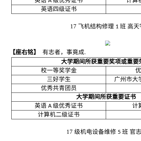
英语
级
优秀
证书
计算
A
英语四级证书
17
飞机结构修理
班 高天
1
【座右铭】
有志者，事竟成.
大学期间所获重要奖项或重要
校一等奖学金
三好学生
广州市大
优秀共青团员
大学期间所获重要证书
英语
级
优秀
证书
计
A
计算机
二
级证书
17
级机电设备维修
班 官
5