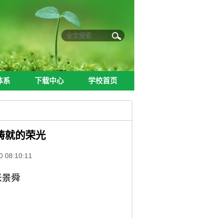
体系
下载中心
学校首页
体系
下载中心
学校首页
铸就的荣光
8:10:11
张景舜