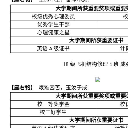
大学期间所获重要奖项或重要
校级优秀心理委员
优秀学生干部
心理健康之星
大学期间所获重要证书
英语
级证书
计
A
18
级飞机结构修理
班 成
1
【座右铭】
艰难困苦，玉汝于成.
大学期间所获重要奖项或重要
校一等奖学金
校
校三好学生
大学期间所获重要证书