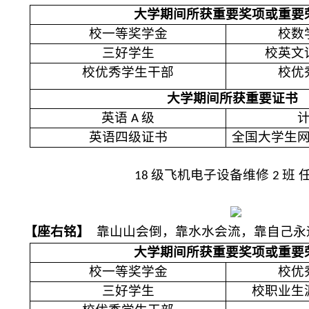
大学期间所获重要奖项或重要
校
一
等奖学金
校数
三好学生
校英文
校优秀学生干部
校优
大学期间所获重要证书
英语
级
A
英语四级证书
全国大学生
级飞机电子设备维修
班 
18
2
【座右铭】
靠山山会倒，靠水水会流，靠自己永
大学期间所获重要奖项或重要
校
一
等奖学金
校优
三好学生
校职业生