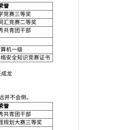
荣誉
学竞赛三等奖
词汇竞赛二等奖
秀共青团干部
计算机
一
级
网络安全知识竞赛证书
任成龙
远并不会倒。
荣誉
秀共青团干部
涯规划大赛三等奖