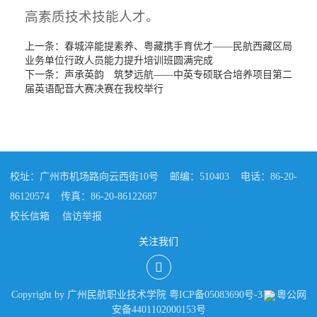
高素质技术技能人才。
上一条：
春城淬能提素养、粤藏携手育优才——民航西藏区局
业务单位行政人员能力提升培训班圆满完成
下一条：
声承英韵 筑梦远航——中英专硕联合培养项目第二
届英语配音大赛决赛在我校举行
校址：广州市机场路向云西街10号
邮编：510403
电话：86-20-
86120574
传真：86-20-86122687
校长信箱
信访举报
关注我们
Copyright by 广州民航职业技术学院 粤ICP备05083690号-3
粵公网
安备4401102000153号