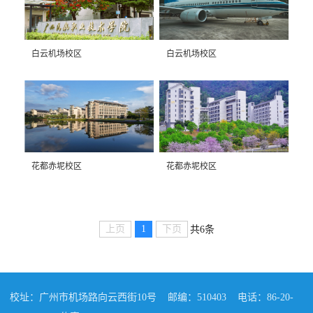
白云机场校区
白云机场校区
花都赤坭校区
花都赤坭校区
上页
1
下页
共6条
校址：广州市机场路向云西街10号
邮编：510403
电话：86-20-