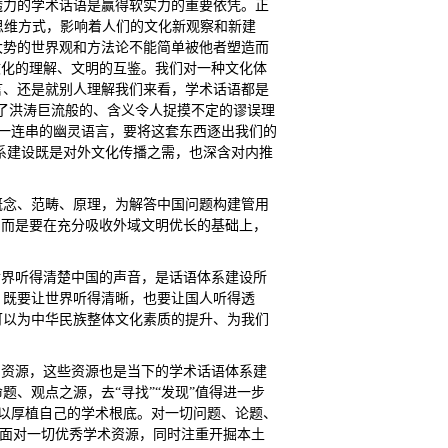
透力的学术话语是赢得软实力的重要依凭。正
的思维方式，影响着人们的文化新观察和新建
大势的世界观和方法论不能简单被他者塑造而
文化的理解、文明的互鉴。我们对一种文化体
言、还是就别人理解我们来看，学术话语都是
了洪涛巨流般的、含义令人捉摸不定的谬误理
去一连串的幽灵语言，要将这套东西逐出我们的
系建设既是对外文化传播之需，也深含对内推
念、范畴、原理，为解答中国问题构建管用
，而是要在充分吸收外域文明优长的基础上，
界听得清楚中国的声音，是话语体系建设所
；既要让世界听得清晰，也要让国人听得透
可以为中华民族整体文化素质的提升、为我们
资源，这些资源也是当下的学术话语体系建
、观点之源，去“寻找”“发现”值得进一步
无以厚植自己的学术根底。对一切问题、论题、
襟面对一切优秀学术资源，同时注重开掘本土