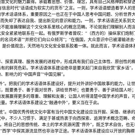
须靠文化的魅力赢得。承载着思想、价值、理念，具有自己风格神韵和穿
才有信息时代“话语成为软实力的货币”之言。一则，学术话语塑造着学人
的学术话语体系，重要原因之一也正在于中国人思考中国问题、分析世界
局而失却了表达自我、提出新见的意识和能力。一则，学术话语还关系到
能不能准确理解这个文化体系里核心的概念范畴。不论就我们理解别人而
化安全紧紧地联系在一起。有俄罗斯学者曾叹：“（西方的）操纵家们炮制
致的名词术语”“并把它们向公众倾泻”；“在俄国，大众意识中已被灌输进
”，是价值观念，天然地与文化安全联系胶着一体。就此而言，学术话语体
探索真理、服务发展的进程中，形成具有我们自己主体性、原创性的概
有的鲜亮色彩。学术话语体系建设绝非是要关起门来自我欣赏“家乡话”
影响力的“中国声音”“中国见解”。
”。把我们的学术话语体系建设好，提升对外讲好中国故事的能力，让世
术，既要勇于、善于面对世界，讲给世界听；也要勇于、善于讲给国人听
的发展赢得更多的尊重、理解和友善；让国人听得清楚中国学术的声音，
量。学术话语体系建设之“融通中外”，要义当在于此。
”。中国优秀传统文化中富有当代中国文化建设应当开掘、采借、继承的
中，不少人习惯于、满足于甚或热衷于向西探索、追溯学术概念范畴、命题
其实，将自己的思想传统、本土的学术资源闲置“界外”，既乏学术自信，也
在“西学”中探其源流显然也非治学正途。学术话语体系建设应以开放的胸