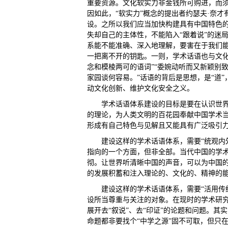
重要资源。文化软实力非金钱所可购进，而
因如此，“软实力”概念的提出者约瑟夫·奈
设。之所以我们应当加快构建具有中国特色
失却自己的主体性，不能陷入“跟着说”的迷
系能不能准确、深入地理解，要害在于我们
一把离不开的钥匙。一则，学术话语也与文
念和模棱两可的语词”“委婉动听而又新颖别
家园谈何容易。”话语的背后是思想，是“道
动文化创新、维护文化安全之义。
学术话语体系建设的目标是要在认识世界、
的理论，为人类文明的百花园奉献中国学术当
形成有自己特色与见解且又能具有广泛吸引力、
建设这样的学术话语体系，需要“统观内外
指向的一个方面，但非全部。当代中国的学
彻。让世界听清晰中国的声音，可以为中国
的发展积蓄和注入理论的、文化的、精神的能
建设这样的学术话语体系，需要“活用传统
设所当尊重与关注的对象。在现时的学术研究
展开去“叙说”、去“印证”的论题和问题。
命题都非要找个“中学之源”固不可取，但只