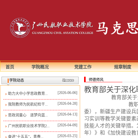
首页
学院概况
党建工作
规章制度
师德师风
学院动态
教育部关于深化
[2026-06-06]
助力大中小学思政教育...
教育部关于深
[2026-04-28]
教职成〔2026
我院教师为民航纪检干...
委），新疆生产建设兵
[2026-04-13]
思政润童心 逐梦向蓝...
习实训等教学关键要素
[2026-04-09]
技能人才的关键举措。为
广州民航职业技术学院2...
年）》和《加快建设教育
[2026-03-25]
奋进“十五五”，青春...