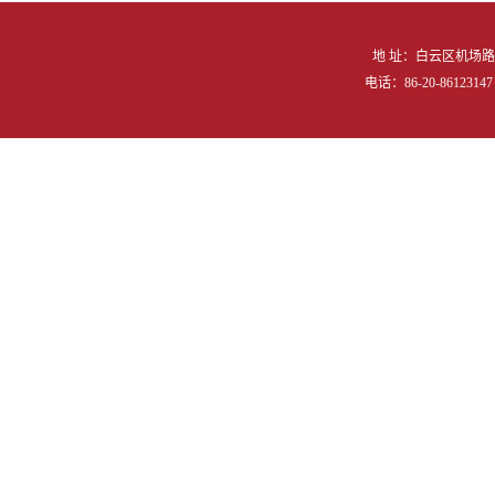
地 址：白云区机场路向
电话：86-20-86123147