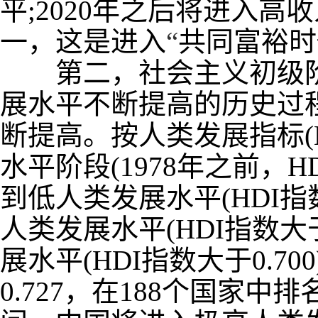
平
;2020
年之后将进入高收
一，这是进入
“
共同富裕时
第二，社会主义初级阶
展水平不断提高的历史过
断提高。按人类发展指标
(
水平阶段
(1978
年之前，
H
到低人类发展水平
(HDI
指
人类发展水平
(HDI
指数大
展水平
(HDI
指数大于
0.700
0.727
，在
188
个国家中排