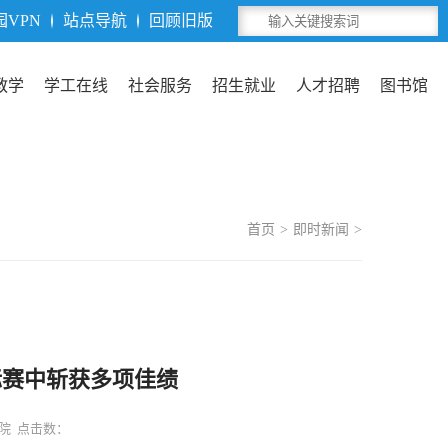
园VPN
站点导航
回顾旧版
教学
学工在线
社会服务
招生就业
人才招聘
图书馆
首页
>
即时新闻
>
标赛中斩获多项佳绩
学院 点击数：