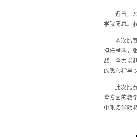
近日，2
学院闭幕。
本次比
担任领队，
战、全力以
的悉心指导
此次比
育方面的教
中乘务学院