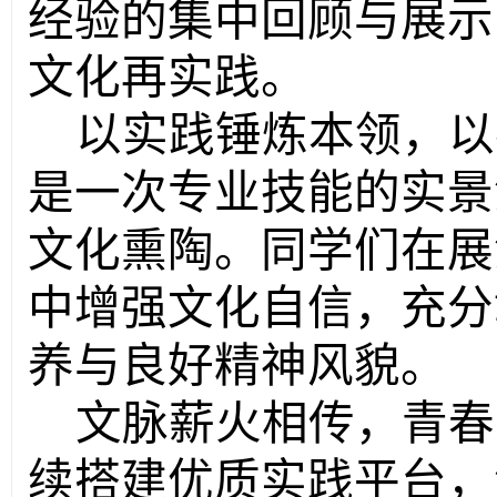
经验的集中回顾与展示
文化再实践。
以实践锤炼本领，以
是一次专业技能的实景
文化熏陶。同学们在展
中增强文化自信，充分
养与良好精神风貌。
文脉薪火相传，青春
续搭建优质实践平台，