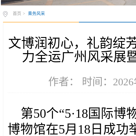
首页
>
乘务风采
文博润初心，礼韵绽
力全运广州风采展暨
作者： 时间：2026年
第
50个“5·18国际博
博物馆
在
5月18日
成功